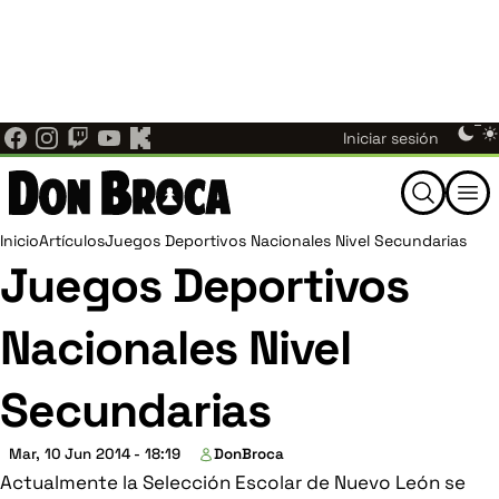
Ajedrez Individual ahora es Don Broca.
El mismo
Pasar
equipo, las mismas noticias, torneos y comunidad de
al
×
ajedrez de Nuevo León — ahora bajo un nuevo nombre en
contenido
donbroca.com
. Actualiza tus marcadores; los enlaces
principal
antiguos te redirigen aquí automáticamente.
Menú
Them
Iniciar sesión
switc
de
Buscar
cuenta
Ruta
Inicio
Artículos
Juegos Deportivos Nacionales Nivel Secundarias
Juegos Deportivos
de
de
Nacionales Nivel
usuario
navegación
Secundarias
Mar, 10 Jun 2014 - 18:19
DonBroca
Actualmente la Selección Escolar de Nuevo León se