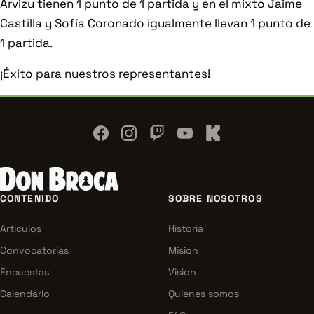
Arvizu tienen 1 punto de 1 partida y en el mixto Jaime
Castilla y Sofía Coronado igualmente llevan 1 punto de
1 partida.
¡Éxito para nuestros representantes!
NAVEGACIÓN
CONTENIDO
SOBRE NOSOTROS
DEL
PIE
Articulos
Historia
DE
PÁGINA
Convocatorias
Mision
Encuestas
Vision
Calendario
Quienes somos