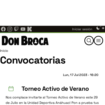
Ajedrez Individual ahora es Don Broca.
El mismo
Pasar
equipo, las mismas noticias, torneos y comunidad de
al
×
ajedrez de Nuevo León — ahora bajo un nuevo nombre en
contenido
donbroca.com
. Actualiza tus marcadores; los enlaces
principal
antiguos te redirigen aquí automáticamente.
Menú
Them
Iniciar sesión
switc
de
Buscar
cuenta
Ruta
Inicio
Convocatorias
de
de
usuario
navegación
Lun, 17 Jul 2023 - 16:20
Torneo Activo de Verano
Nos complace invitarte al Torneo Activo de Verano este 29
de Julio en la Unidad Deportiva Anáhuac! Pon a prueba tus