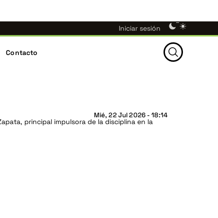
eón — ahora bajo un nuevo nombre en
×
Menú
Theme
Iniciar sesión
switcher
de
Contacto
Buscar
cuenta
de
Mié, 22 Jul 2026 - 18:14
ata, principal impulsora de la disciplina en la
usuario