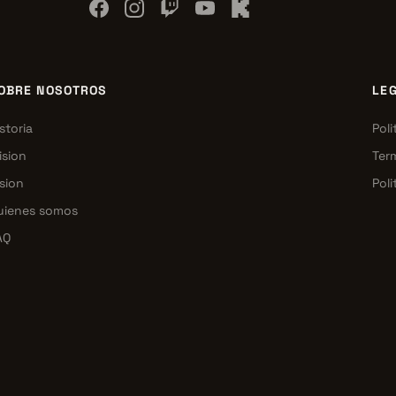
OBRE NOSOTROS
LE
storia
Poli
ision
Ter
sion
Poli
uienes somos
AQ