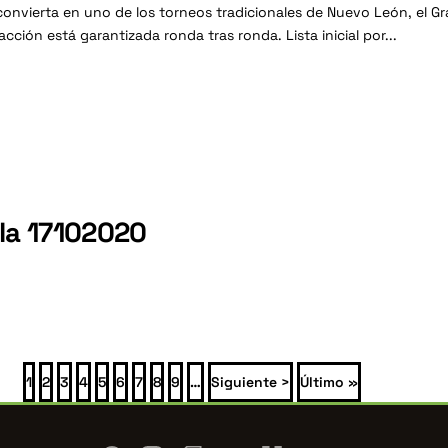
 convierta en uno de los torneos tradicionales de Nuevo León, el Gra
cción está garantizada ronda tras ronda. Lista inicial por...
la 17102020
Página
1
Página
2
Página
3
Página
4
Página
5
Página
6
Página
7
Página
8
Página
9
…
Siguiente
Siguiente >
Última
Último »
página
página