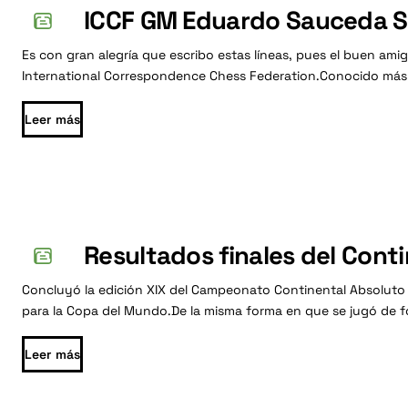
resultados
ICCF GM Eduardo Sauceda S
Es con gran alegría que escribo estas líneas, pues el buen am
y
International Correspondence Chess Federation.Conocido más po
comunidad
Leer más
de
ajedrez
Resultados finales del Cont
en
Concluyó la edición XIX del Campeonato Continental Absoluto de
para la Copa del Mundo.De la misma forma en que se jugó de form
Nuevo
Leer más