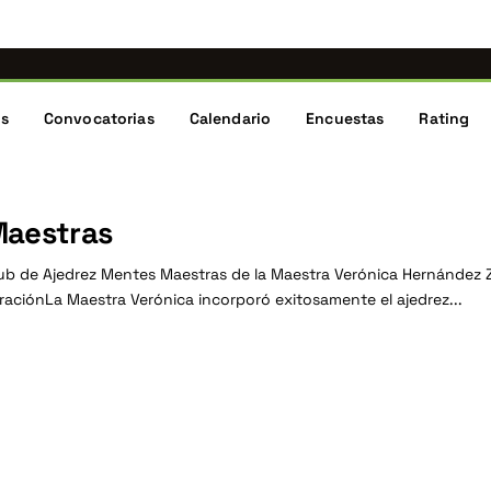
 mismas noticias, torneos y comunidad de ajedrez de Nuevo L
s te redirigen aquí automáticamente.
ón
os
Convocatorias
Calendario
Encuestas
Rating
Maestras
lub de Ajedrez Mentes Maestras de la Maestra Verónica Hernández Zap
raciónLa Maestra Verónica incorporó exitosamente el ajedrez...