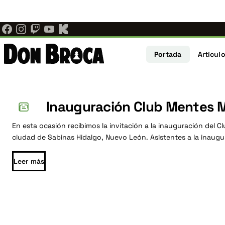
Ajedrez Individual ahora es Don Broca.
El mismo equipo, las
Pasar
donbroca.com
. Actualiza tus marcadores; los enlaces antiguo
al
contenido
Navegaci
principal
Portada
Artícul
principal
Don
Publicaciones
recientes
Inauguración Club Mentes 
Broca
En esta ocasión recibimos la invitación a la inauguración del C
—
ciudad de Sabinas Hidalgo, Nuevo León. Asistentes a la inaugu
Leer más
Noticias,
torneos,