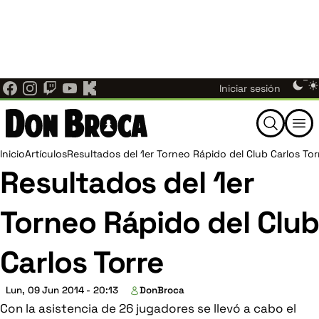
Ajedrez Individual ahora es Don Broca.
El mismo
Pasar
equipo, las mismas noticias, torneos y comunidad de
al
×
ajedrez de Nuevo León — ahora bajo un nuevo nombre en
contenido
donbroca.com
. Actualiza tus marcadores; los enlaces
principal
antiguos te redirigen aquí automáticamente.
Menú
Them
Iniciar sesión
switc
de
Buscar
cuenta
Ruta
Inicio
Artículos
Resultados del 1er Torneo Rápido del Club Carlos Tor
Resultados del 1er
de
de
Torneo Rápido del Club
usuario
navegación
Carlos Torre
Lun, 09 Jun 2014 - 20:13
DonBroca
Con la asistencia de 26 jugadores se llevó a cabo el