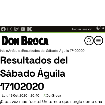
Ajedrez Individual ahora es Don Broca.
El mismo
Pasar
equipo, las mismas noticias, torneos y comunidad de
al
×
ajedrez de Nuevo León — ahora bajo un nuevo nombre en
contenido
donbroca.com
. Actualiza tus marcadores; los enlaces
principal
antiguos te redirigen aquí automáticamente.
Menú
Them
Iniciar sesión
switc
de
Buscar
cuenta
Ruta
Inicio
Artículos
Resultados del Sábado Águila 17102020
Resultados del
de
de
Sábado Águila
usuario
navegación
17102020
Lun, 19 Oct 2020 - 20:40
DonBroca
¡Cada vez más fuerte! Un torneo que surgió como una