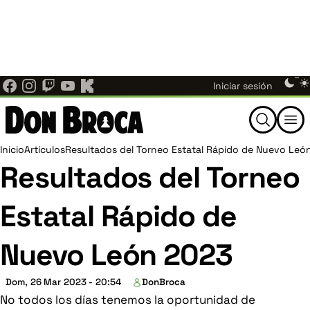
Ajedrez Individual ahora es Don Broca.
El mismo
Pasar
equipo, las mismas noticias, torneos y comunidad de
al
×
ajedrez de Nuevo León — ahora bajo un nuevo nombre en
contenido
donbroca.com
. Actualiza tus marcadores; los enlaces
principal
antiguos te redirigen aquí automáticamente.
Menú
Them
Iniciar sesión
switc
de
Buscar
cuenta
Ruta
Inicio
Artículos
Resultados del Torneo Estatal Rápido de Nuevo Leó
Resultados del Torneo
de
de
Estatal Rápido de
usuario
navegación
Nuevo León 2023
Dom, 26 Mar 2023 - 20:54
DonBroca
No todos los días tenemos la oportunidad de