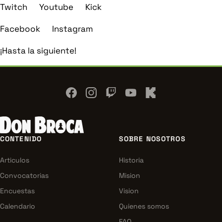
Twitch
Youtube
Kick
Facebook
Instagram
¡Hasta la siguiente!
NAVEGACIÓN
CONTENIDO
SOBRE NOSOTROS
DEL
PIE
Articulos
Historia
DE
PÁGINA
Convocatorias
Mision
Encuestas
Vision
Calendario
Quienes somos
FAQ