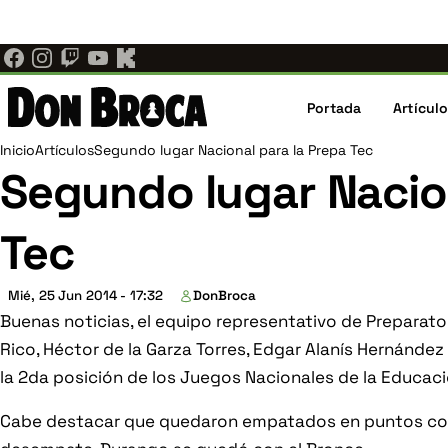
Ajedrez Individual ahora es Don Broca.
El mismo equipo, las
Pasar
donbroca.com
. Actualiza tus marcadores; los enlaces antiguo
al
contenido
Navegaci
principal
Portada
Artícul
principal
Ruta
Inicio
Artículos
Segundo lugar Nacional para la Prepa Tec
Segundo lugar Nacion
de
Tec
navegación
Mié, 25 Jun 2014 - 17:32
DonBroca
Buenas noticias, el equipo representativo de Preparat
Rico, Héctor de la Garza Torres, Edgar Alanís Hernánde
la 2da posición de los Juegos Nacionales de la Educaci
Cabe destacar que quedaron empatados en puntos con