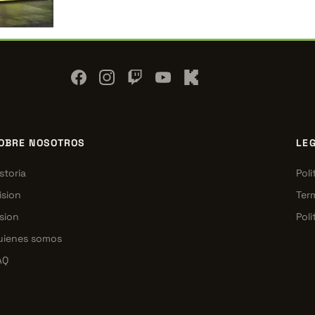
OBRE NOSOTROS
LE
storia
Poli
ision
Ter
sion
Poli
uienes somos
AQ