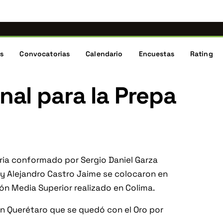
 mismas noticias, torneos y comunidad de ajedrez de Nuevo L
s te redirigen aquí automáticamente.
ón
os
Convocatorias
Calendario
Encuestas
Rating
al para la Prepa
oria conformado por Sergio Daniel Garza
z y Alejandro Castro Jaime se colocaron en
ón Media Superior realizado en Colima.
 Querétaro que se quedó con el Oro por