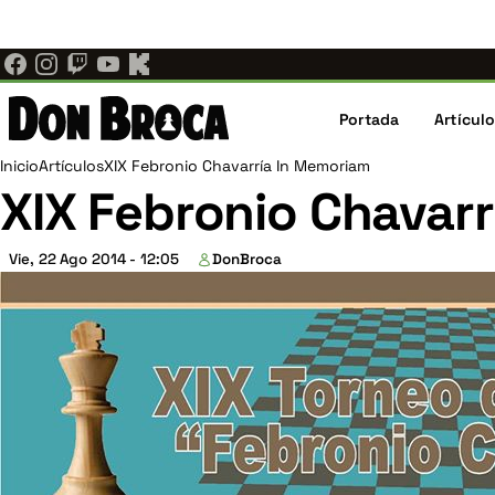
Ajedrez Individual ahora es Don Broca.
El mismo equipo, las
Pasar
donbroca.com
. Actualiza tus marcadores; los enlaces antiguo
al
contenido
Navegaci
principal
Portada
Artícul
principal
Ruta
Inicio
Artículos
XIX Febronio Chavarría In Memoriam
XIX Febronio Chavar
de
Vie, 22 Ago 2014 - 12:05
DonBroca
navegación